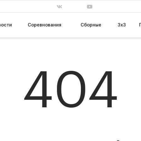
. завершен
сб, 31 янв. завершен
пт, 13 мар. заве
63
55
Т
НИКА-Лузалес
МБА-МАИ
74
89
УГМК
ЦСКА-2
вости
Соревнования
Сборные
3х3
404