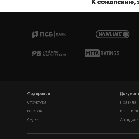
К сожалению, 
Федерация
Докумен
Структура
Правила
Регионы
Регламен
Судьи
Антидопи