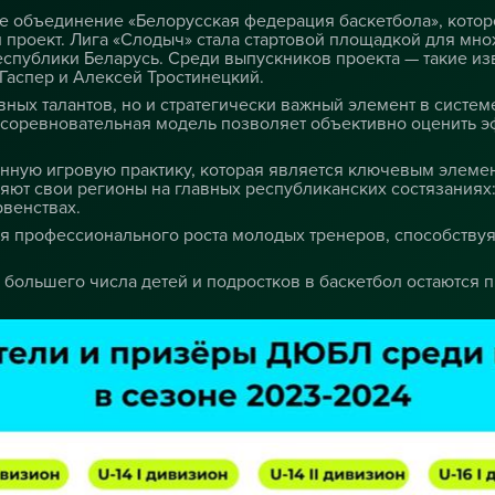
 объединение «Белорусская федерация баскетбола», котор
проект. Лига «Слодыч» стала стартовой площадкой для множ
публики Беларусь. Среди выпускников проекта — такие из
Гаспер и Алексей Тростинецкий.
ных талантов, но и стратегически важный элемент в систе
 соревновательная модель позволяет объективно оценить э
ную игровую практику, которая является ключевым элемент
яют свои регионы на главных республиканских состязаниях
венствах.
ля профессионального роста молодых тренеров, способств
большего числа детей и подростков в баскетбол остаются 