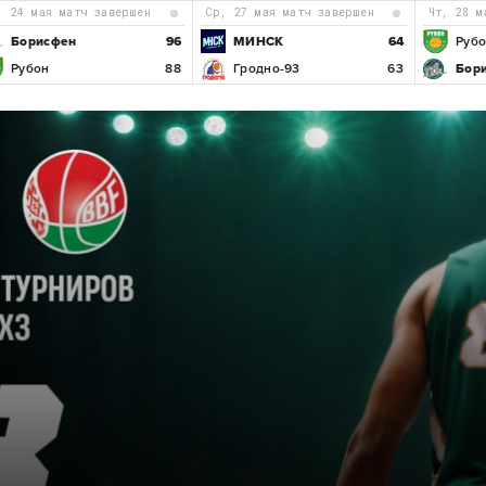
с, 24 мая матч завершен
ср, 27 мая матч завершен
чт, 28 
Борисфен
96
МИНСК
64
Руб
Рубон
88
Гродно-93
63
Бор