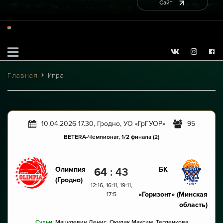
Сайт
Главная
Игра
10.04.2026 17.30, Гродно, УО «ГрГУОР»
95
BETERA-Чемпионат, 1/2 финала (2)
Олимпия
БК
64
:
43
(Гродно)
12:16, 16:11, 19:11,
«Горизонт»
(Минская
17:5
область)
Судьи:
Мацулевич Денис, Окулик Максим, Тегленкова