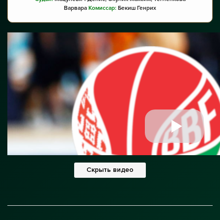
Варвара
Комиссар:
Бекиш Генрих
Скрыть видео