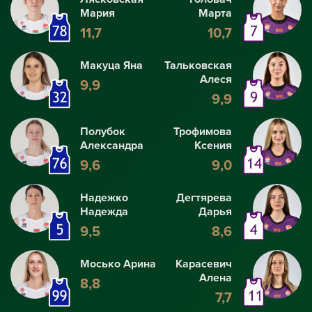
Мария
Марта
11,7
10,7
Макуца Яна
Тальковская
Алеся
9,9
9,9
Полубок
Трофимова
Александра
Ксения
9,6
9,0
Надежко
Дегтярева
Надежда
Дарья
9,5
8,6
Мосько Арина
Карасевич
Алена
8,8
7,7