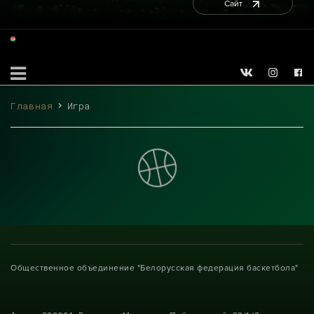
Сайт
Главная
Игра
Общественное объединение "Белорусская федерация баскетбола"