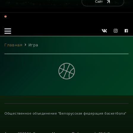
Сайт
Главная
Игра
Общественное объединение "Белорусская федерация баскетбола"