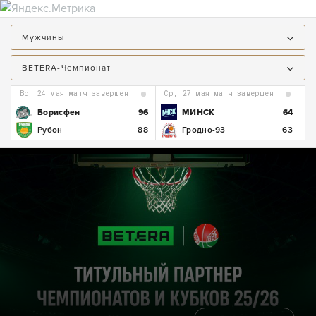
Мужчины
BETERA-Чемпионат
вс, 24 мая матч завершен
ср, 27 мая матч завершен
3
Борисфен
96
МИНСК
64
7
Рубон
88
Гродно-93
63