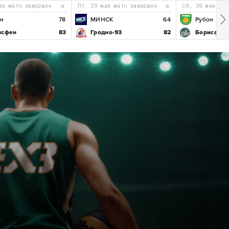
мая матч завершен
пт, 29 мая матч завершен
сб, 30 мая ма
он
78
МИНСК
64
Рубон
исфен
83
Гродно-93
82
Борисфен