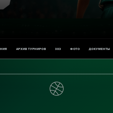
АНИЯ
АРХИВ ТУРНИРОВ
3X3
ФОТО
ДОКУМЕНТЫ