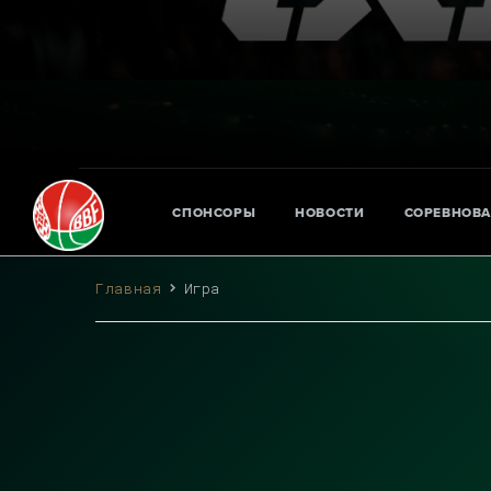
СПОНСОРЫ
НОВОСТИ
СОРЕВНОВ
Главная
Игра