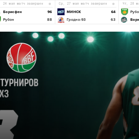
с, 24 мая матч завершен
ср, 27 мая матч завершен
чт, 28 
Борисфен
96
МИНСК
64
Руб
Рубон
88
Гродно-93
63
Бор