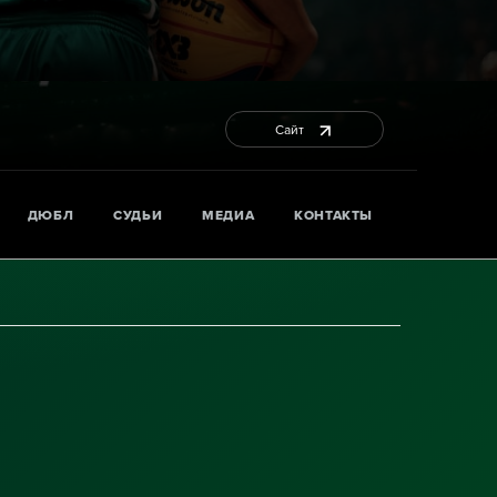
Сайт
ДЮБЛ
СУДЬИ
МЕДИА
КОНТАКТЫ