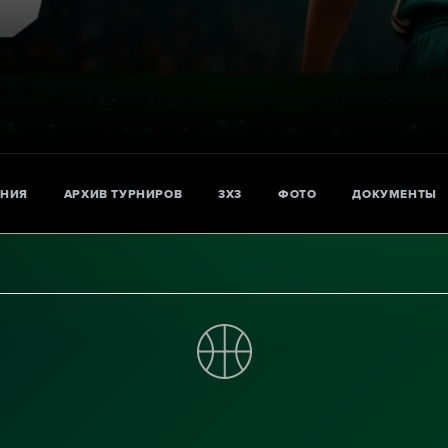
АНИЯ
АРХИВ ТУРНИРОВ
3X3
ФОТО
ДОКУМЕНТЫ