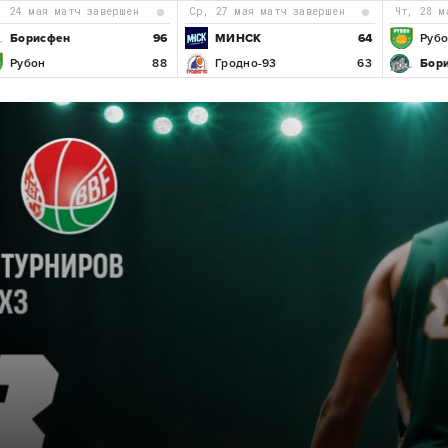
с, 24 мая матч завершен
ср, 27 мая матч завершен
чт, 28 
Борисфен
96
МИНСК
64
Руб
Рубон
88
Гродно-93
63
Бор