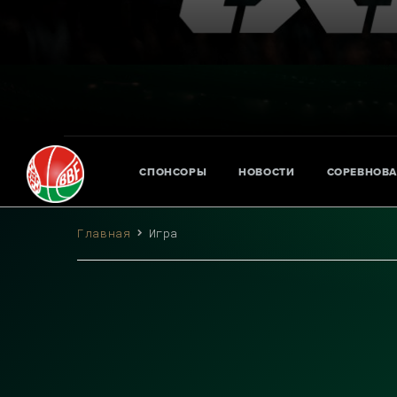
СПОНСОРЫ
НОВОСТИ
СОРЕВНОВ
Главная
Игра