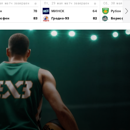
мая матч завершен
пт, 29 мая матч завершен
сб, 30 мая ма
он
78
МИНСК
64
Рубон
исфен
83
Гродно-93
82
Борисфен