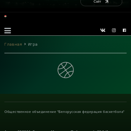
Сайт
Главная
Игра
Общественное объединение "Белорусская федерация баскетбола"