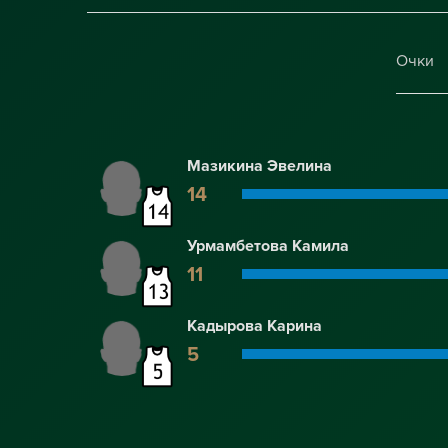
Очки
Мазикина Эвелина
14
Урмамбетова Камила
11
Кадырова Карина
5