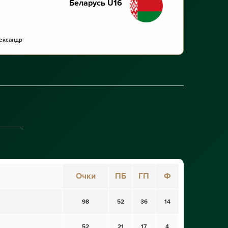
Беларусь U16
ександр
Очки
ПБ
ГП
Ф
98
52
36
14
52
21
17
4