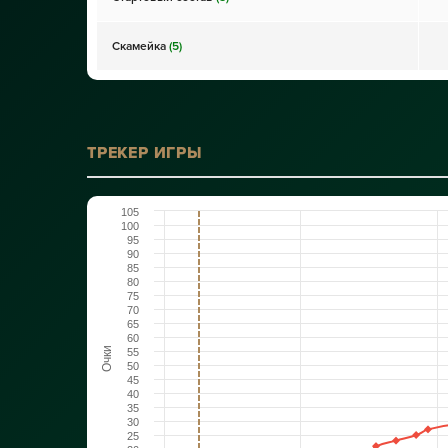
Скамейка
(5)
ТРЕКЕР ИГРЫ
105
100
95
90
85
80
75
70
65
60
Очки
55
50
45
40
35
30
25