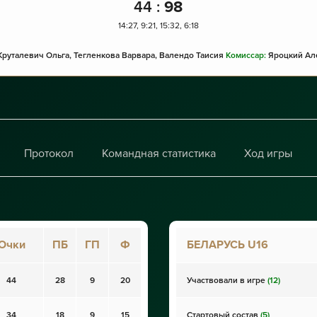
44
:
98
14:27, 9:21, 15:32, 6:18
руталевич Ольга, Тегленкова Варвара, Валендо Таисия
Комиссар:
Яроцкий Ал
Протокол
Командная статистика
Ход игры
Очки
ПБ
ГП
Ф
БЕЛАРУСЬ U16
44
28
9
20
Участвовали в игре
(12)
34
18
9
15
Стартовый состав
(5)