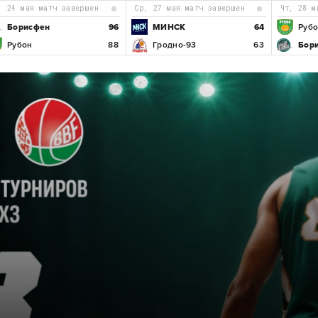
с, 24 мая матч завершен
ср, 27 мая матч завершен
чт, 28 
Борисфен
96
МИНСК
64
Руб
Рубон
88
Гродно-93
63
Бор