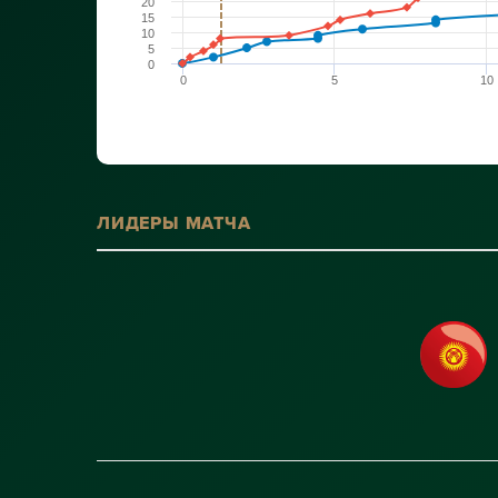
20
15
10
5
0
0
5
10
ЛИДЕРЫ МАТЧА