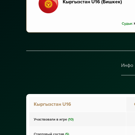
Кыргызстан U16
(Бишкек)
Судьи:
К
Инфо
Кыргызстан U16
Участвовали в игре
(10)
Стартовый состав
(5)