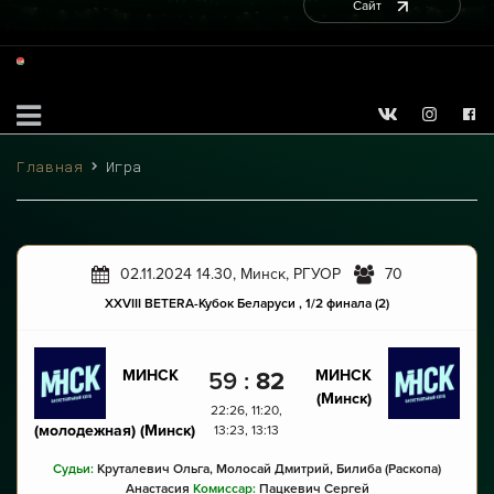
Сайт
Главная
Игра
02.11.2024 14.30, Минск, РГУОР
70
XXVIII BETERA-Кубок Беларуси , 1/2 финала (2)
МИНСК
МИНСК
59
:
82
(Минск)
22:26, 11:20,
(молодежная)
(Минск)
13:23, 13:13
Судьи:
Круталевич Ольга, Молосай Дмитрий, Билиба (Раскопа)
Анастасия
Комиссар:
Пацкевич Сергей