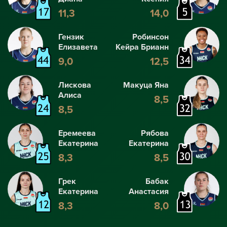
11,3
14,0
Гензик
Робинсон
Елизавета
Кейра Брианн
9,0
12,5
Лискова
Макуца Яна
Алиса
8,5
8,5
Еремеева
Рябова
Екатерина
Екатерина
8,3
8,5
Грек
Бабак
Екатерина
Анастасия
8,3
8,0