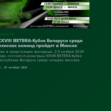
НОВОСТИ
XXVIII BETERA-Кубок Беларуси среди
женских команд пройдет в Минске
же в предстоящие выходные, 2-3 ноября 2024
ода, состоится розыгрыш XXVIII BETERA-Кубка
еспублики Беларусь среди четырех женских
оманд: «Горизонт», «МИНСК», «Олимпия» и
т, 29 октября 2024
МИНСК» (молодежная)