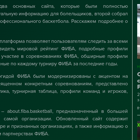
«
два основных сайта, которые были полностью
п
уальную информацию для болельщиков, второй собрал
офессионального баскетбола. Расскажем подробнее о
 платформа позволяет пользователям следить за всеми
 видеть мировой рейтинг ФИБА, подробные профили
л участие в соревнованиях ФИБА, обширные профили
нные по каждому турниру ФИБА за последние годы.
эгидой ФИБА были модернизированы с акцентом на
священном конкретным соревнованиям, представлено
стика, турнирная таблица, профили команд и игроков,
2
з
Ч
П
–
about.fiba.basketball
, предназначенный в большей
в самой организации. Обновленный сайт содержит
ре и признанных организациях, а также информацию о
и партнерствах ФИБА.