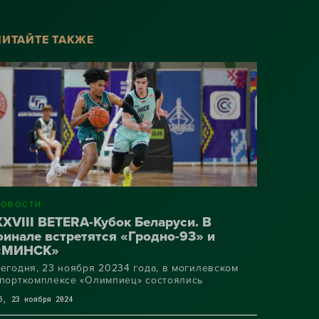
ЧИТАЙТЕ ТАКЖЕ
НОВОСТИ
XXVIII BETERA-Кубок Беларуси. В
финале встретятся «Гродно-93» и
«МИНСК»
егодня, 23 ноября 20234 года, в могилевском
порткомплексе «Олимпиец» состоялись
олуфинальные матчи республиканских
б, 23 ноября 2024
оревнований среди мужских команд, в которых
Гродно-93» одержал победу над витебским