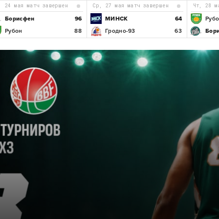
с, 24 мая матч завершен
ср, 27 мая матч завершен
чт, 28 
Борисфен
96
МИНСК
64
Руб
Рубон
88
Гродно-93
63
Бор