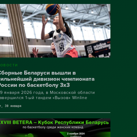
Рубоном», а «МИНСК» был сильнее хозяев
лощадки «Борисфена»
НОВОСТИ
Сборные Беларуси вышли в
сильнейший дивизион чемпионата
России по баскетболу 3х3
9 января 2026 года, в Московской области
авершился 1-ый тандем «Вызов» Winline
емпионата России 3х3
т, 30 января