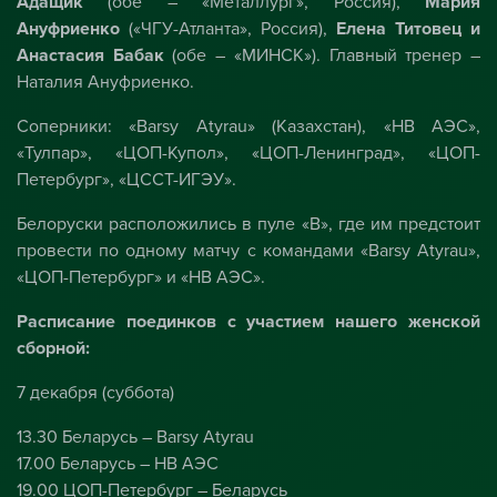
Адащик
(обе – «Металлург», Россия),
Мария
Ануфриенко
(«ЧГУ-Атланта», Россия),
Елена Титовец и
Анастасия Бабак
(обе – «МИНСК»). Главный тренер –
Наталия Ануфриенко.
Соперники: «Barsy Atyrau» (Казахстан), «НВ АЭС»,
«Тулпар», «ЦОП-Купол», «ЦОП-Ленинград», «ЦОП-
Петербург», «ЦССТ-ИГЭУ».
Белоруски расположились в пуле «В», где им предстоит
провести по одному матчу с командами «Barsy Atyrau»,
«ЦОП-Петербург» и «НВ АЭС».
Расписание поединков с участием нашего женской
сборной:
7 декабря (суббота)
13.30 Беларусь – Barsy Atyrau
17.00 Беларусь – НВ АЭС
19.00 ЦОП-Петербург – Беларусь