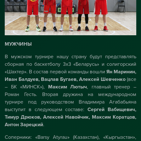
МУЖЧИНЫ
В мужском турнире нашу страну будут представлять
сборная по баскетболу 3х3 «Беларусь» и солигорский
«Шахтер». В состав первой команды вошли
Ян Маринин,
Иван Балдуев, Вацлав Бугаев, Алексей Шевченко
(все
– БК «МИНСК»),
Максим Лютыч
, главный тренер –
Роман Гесть. Вторая дружина на международном
турнире под руководством Владимира Агабабьяна
выступит в следующем составе:
Сергей Вабищевич,
Тимур Дрюков, Алексей Навойчик, Максим Коратцов,
Антон Зарецкий
.
Соперники: «Barsy Atyrau» (Казахстан), «Кыргызстан»,