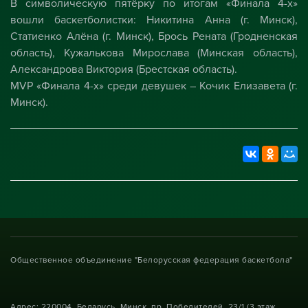
В символическую пятёрку по итогам «Финала 4-х»
вошли баскетболистки: Никитина Анна (г. Минск),
Статиенко Алёна (г. Минск), Брось Рената (Гродненская
область), Кужалькова Мирослава (Минская область),
Александрова Виктория (Брестская область).
MVP «Финала 4-х» среди девушек – Кочик Елизавета (г.
Минск).
Общественное объединение "Белорусская федерация баскетбола"
Адрес: 220004, Беларусь, Минск, пр. Победителей, 23/1 (3 этаж,