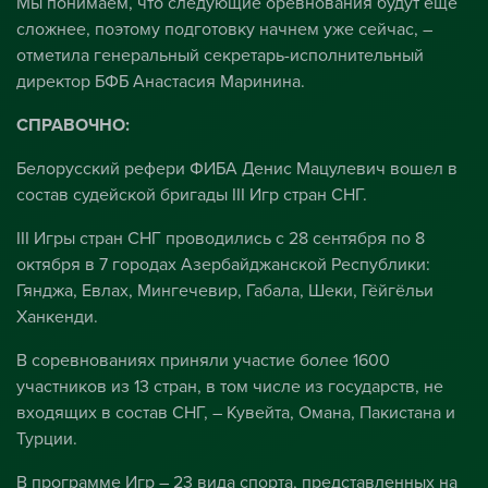
Мы понимаем, что следующие оревнования будут еще
сложнее, поэтому подготовку начнем уже сейчас, –
отметила генеральный секретарь-исполнительный
директор БФБ Анастасия Маринина.
СПРАВОЧНО:
Белорусский рефери ФИБА Денис Мацулевич вошел в
состав судейской бригады III Игр стран СНГ.
III Игры стран СНГ проводились с 28 сентября по 8
октября в 7 городах Азербайджанской Республики:
Гянджа, Евлах, Мингечевир, Габала, Шеки, Гёйгёльи
Ханкенди.
В соревнованиях приняли участие более 1600
участников из 13 стран, в том числе из государств, не
входящих в состав СНГ, – Кувейта, Омана, Пакистана и
Турции.
В программе Игр – 23 вида спорта, представленных на